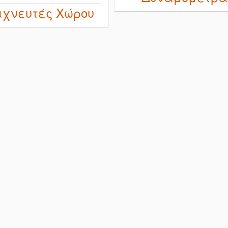
ιχνευτές Xώρου